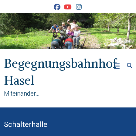
Skip
to
content
Begegnungsbahnhof
Hasel
Miteinander…
Schalterhalle