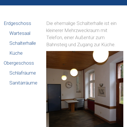
Erdgeschoss
Die ehemalige Schalterhalle ist ein
kleinerer Mehrzweckraum mit
Wartesaal
Telefon, einer Außentür zum
Schalterhalle
Bahnsteig und Zugang zur Küche.
Küche
Obergeschoss
Schlafräume
Sanitärräume